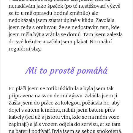
nenadávám jako špaček (po té nestěžovací výzvě
se to u mě opravdu hodně změnilo), ale
nedokázala jsem zůstat úplně v klidu. Zavolala
jsem tedy s omluvou, že se nedostavím tam, kde
jsem měla být a vrátila se domů. Tam jsem zalezla
do své ložnice a začala jsem plakat. Normální
regulérní slzy.
Mi to prostě pomáhá
Po pláči jsem se totiž uklidnila a byla jsem tak
připravena na svou denní výzvu. Zvládla jsem ji.
Zašla jsem do práce za kolegou, požádala ho, aby
dojel s autem k mému, nabili jsem baterii přes
kabely (teď už s jistotu vím, kde se na mém voze
zapínají) a já s vozem odjela do servisu, ať se tam
na baterii podívají. Byla jsem se sebou spokojená,