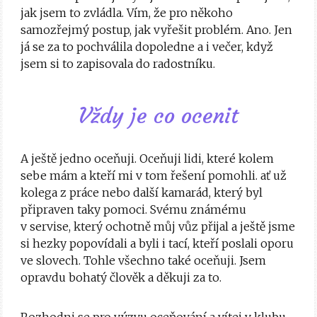
jak jsem to zvládla. Vím, že pro někoho
samozřejmý postup, jak vyřešit problém. Ano. Jen
já se za to pochválila dopoledne a i večer, když
jsem si to zapisovala do radostníku.
Vždy je co ocenit
A ještě jedno oceňuji. Oceňuji lidi, které kolem
sebe mám a kteří mi v tom řešení pomohli. ať už
kolega z práce nebo další kamarád, který byl
připraven taky pomoci. Svému známému
v servise, který ochotně můj vůz přijal a ještě jsme
si hezky popovídali a byli i tací, kteří poslali oporu
ve slovech. Tohle všechno také oceňuji. Jsem
opravdu bohatý člověk a děkuji za to.
Rozhodni se pro výzvu oceňování a vítej v klubu.