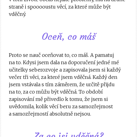
straně i spooooustu věcí, za které může být
vděčný.
Oceň, co máš
Proto se nauč oceňovat to, co máš. A pamatuj
na to. Kdysi jsem dala na doporučení jedné mé
učitelky seberozvoje a zapisovala jsem si každý
večer tři věci, za které jsem vděčná. Každý den
jsem vstávala s tím záměrem, že určitě přijdu
na to, za co můžu být vděčná. To období
zapisování mě přivedlo k tomu, že jsem si
uvědomila, kolik věcí beru za samozřejmost
a samozřejmostí absolutně nejsou.
Za co jsi vděčná?