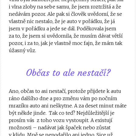
i vlna zloby na sebe samu, že jsem roztržitá a že
nedávám pozor. Ale pak si člověk uvědomí, že se
vlastně nic nestalo, že je auto v pořádku, že já
jsem v pořádku a jede se dál. Poděkovala jsem
za to, že jsem si uvědomila, že musím dávat větší
pozor, i za to, jak je vlastně moc fajn, že mám tak
úžasný vůz.
Občas to ale nestačí?
Ano, občas to asi nestačí, protože přijdete k autu
ráno dalšího dne a pro změnu vám po nočním
mrazíku auto ani neškytne. A za deset minut máte
být někde jinde. Tak co teď? Nejdůležitější je
prosím vás z toho vozu vystoupit. A existují
možnosti – nadávat jak špaček nebo zůstat
v klidu. Mně se nepodařilo ani jedno. Sice už