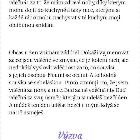
vděčná i za to, že mám zdravé nohy, díky kterým
mohu dojít do kuchyně a taky ruce, kterými si
každé ráno mohu nachystat v té kuchyni moji
oblíbenou snídani.
Občas u žen vnímám zádrhel. Dokáží vyjmenovat
za co jsou vděčné ve smyslu, co je kolem nich, ale
nedokáží vyslovit vděčnost za to, co souvisí
s jejich osobou. Neumí se ocenit. A to hodně
souvisí se sebeláskou. Proto zmiňuji i to, že jsem
vděčná za nohy a ruce. Buď za ně vděčná i ty. Buď
vděčná za svůj úsměv, kterým si uděláš hezčí den.
A můžeš ten den udělat hezčí i jiným, když se
na ně usměješ.
Výzva