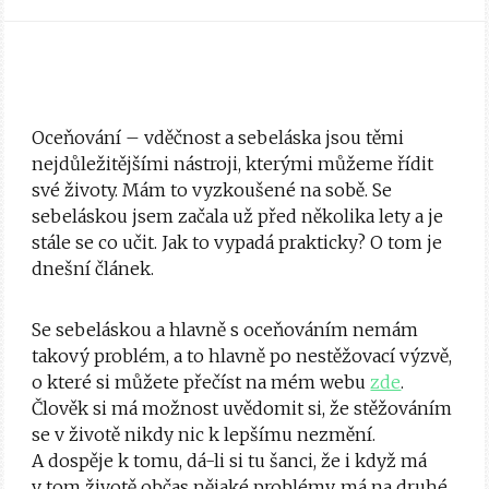
Oceňování – vděčnost a sebeláska jsou těmi
nejdůležitějšími nástroji, kterými můžeme řídit
své životy. Mám to vyzkoušené na sobě. Se
sebeláskou jsem začala už před několika lety a je
stále se co učit. Jak to vypadá prakticky? O tom je
dnešní článek.
Se sebeláskou a hlavně s oceňováním nemám
takový problém, a to hlavně po nestěžovací výzvě,
o které si můžete přečíst na mém webu
zde
.
Člověk si má možnost uvědomit si, že stěžováním
se v životě nikdy nic k lepšímu nezmění.
A dospěje k tomu, dá-li si tu šanci, že i když má
v tom životě občas nějaké problémy, má na druhé