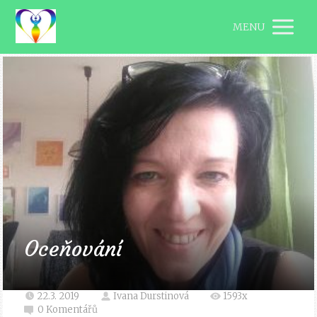
MENU
Oceňování
22.3. 2019
Ivana Durstinová
1593x
0 Komentářů