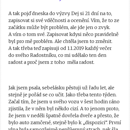
A tak pojď dneska do výzvy. Dej si 21 dní na to,
zapisovat si své vděčnosti a ocenění. Vím, že to ze
začátku může být problém, ale jde jen o zvyk.
A vím o tom své. Zapisovat kdysi něco pravidelně
byl pro mě problém. Ale chtěla jsem to změnit.
A tak třeba teď zapisuji od 1.1.2019 každý večer
do svého Radostníku, co mi udělalo ten den
radost a proč jsem z toho měla radost.
Jak jsem psala, sebelásku pěstuji už řadu let, ale
stejně je pořád se co učit. Jako třeba tento týden.
Začal tím, že jsem u svého vozu v šest hodin ráno
zjistila, že v něm byl někdo cizí. A to jenom proto,
že jsem v neděli špatně dovřela dveře a přesto, že
bylo auto zamčené, stejně bylo k „dispozici“. První
vlna byla samozřejmě nepříjemný strach, pak šla