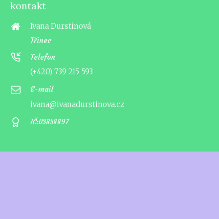
kontakt
Ivana Durstinová
Třinec
Telefon
(+420) 739 215 593
E-mail
ivana@ivanadurstinova.cz
IČ:03838897