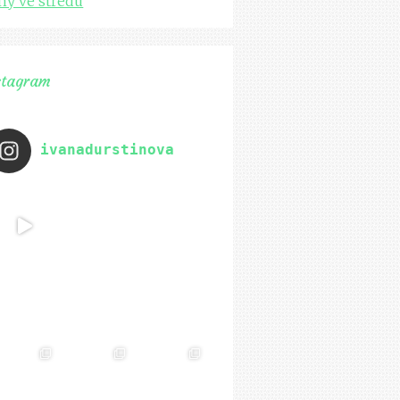
ny ve středu
stagram
ivanadurstinova