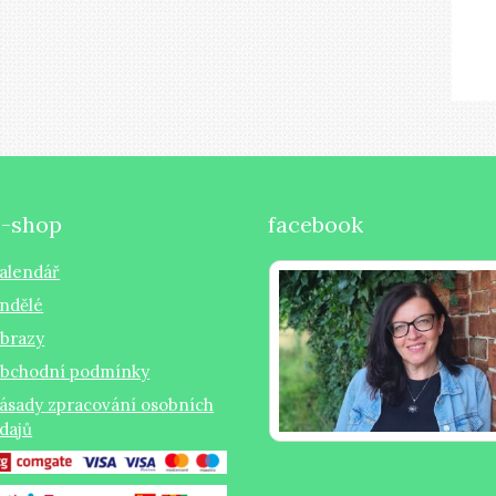
e-shop
facebook
alendář
ndělé
brazy
bchodní podmínky
ásady zpracování osobních
dajů