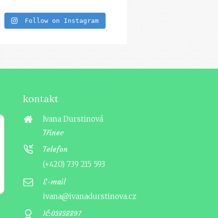
Follow on Instagram
kontakt
Ivana Durstinová
Třinec
Telefon
(+420) 739 215 593
E-mail
ivana@ivanadurstinova.cz
IČ:03838897