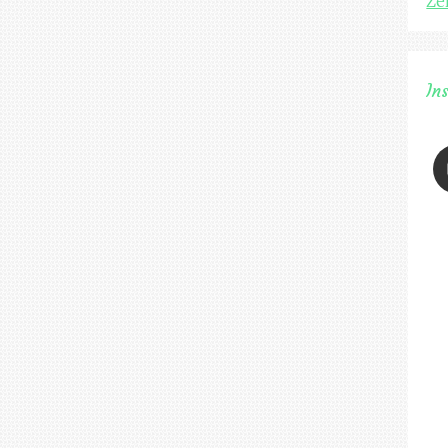
Že
In