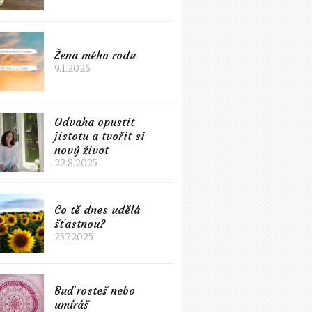
Žena mého rodu
9.1.2026
Odvaha opustit
jistotu a tvořit si
nový život
22.8.2025
Co tě dnes udělá
šťastnou?
25.7.2025
Buď rosteš nebo
umíráš