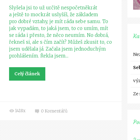
Slyšela jsi to už určitě nespočetněkrát
a ještě to mockrát uslyšíš, že základem
pro dobré vztahy, je mít ráda sebe samu. To
jak vypadám, to jaká jsem, to co umím, mít
se ráda i přesto, že něco neumím. No dobrá,
Ka
řekneš si, ale s čím začít? Můžeš zkusit to, co
jsem udělala já. Začala jsem jednoduchým
Ne
prohlášením. Řekla jsem...
Se
Celý článek
vý
Ze
1418x
0
Komentářů
Po