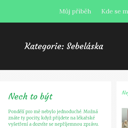
Můj příběh
Kde se m
Kategorie: Sebeláska
Ne
Nech to být
Pondělí pro mě nebylo jednoduché. Možná
znáte ty pocity, když přijdete na lékařské
vyšetření a dozvíte se nepříjemnou zprávu.