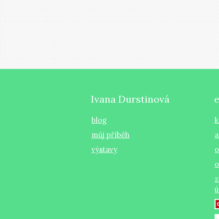
Ivana Durstinová
blog
k
můj příběh
a
výstavy
o
o
z
ú