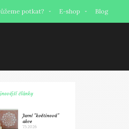
ůžeme potkat?
E-shop
Blog
jnovější články
Jarní "květinová"
akce
7.5.2026