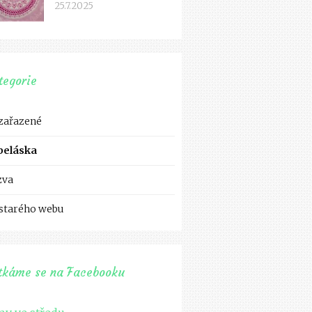
25.7.2025
tegorie
zařazené
beláska
zva
 starého webu
tkáme se na Facebooku