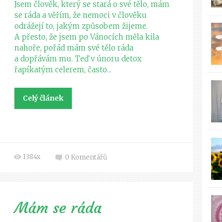
Jsem člověk, který se stará o své tělo, mám
se ráda a věřím, že nemoci v člověku
odrážejí to, jakým způsobem žijeme.
A přesto, že jsem po Vánocích měla kila
nahoře, pořád mám své tělo ráda
a dopřávám mu. Teď v únoru detox
řapíkatým celerem, často...
Celý článek
1384x
0
Komentářů
Mám se ráda