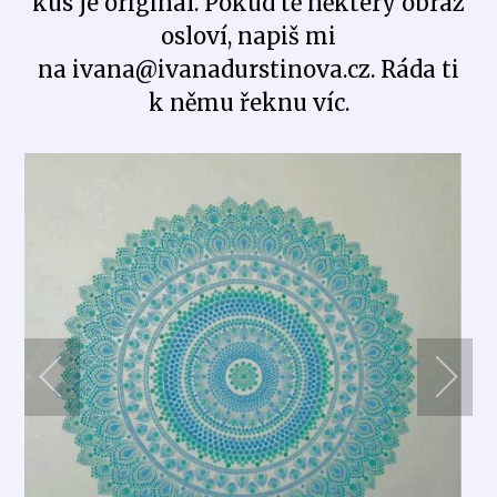
kus je originál. Pokud tě některý obraz
osloví, napiš mi
na ivana@ivanadurstinova.cz. Ráda ti
k němu řeknu víc.