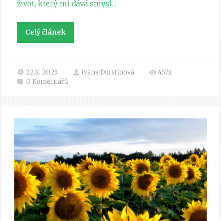
život, který mi dává smysl...
Celý článek
22.8. 2025
Ivana Durstinová
457x
0
Komentářů