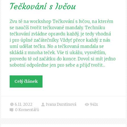
Tečkování s Ivčou
Zvu tě na workshop Tečkování s Ivčou, na kterém
se naučíš tvořit tečkované mandaly. Techniku
tečkování zvládne opravdu každý, je tedy vhodná
i pro úplné začátečníky. Vždyť přece každý z nás
umí udělat tečku. No a tečkovaná mandala se
skládá z mnoha teček. Vše ti ukážu, vysvětlím,
provedu tě od začátku do konce. Dovol si mít jedno
sobotní odpoledne jen pro sebe a přijď tvořit...
Celý článek
6.11. 2022
Ivana Durstinová
941x
0
Komentářů