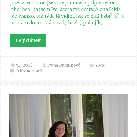
jména, většinou jsem se jí musela připomenout.
Ahoj babi, já jsem Iva, dcera tvé dcery. A ona řekla
Jéé, Ivanko, tak ráda tě vidím. Jak se máš babi? Já? Já
se mám dobře. Mám tady hezký pokojík,...
Celý článek
9.1. 2026
Ivana Durstinová
404x
0
Komentářů