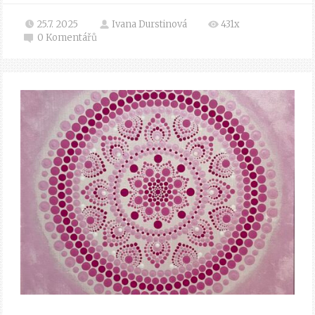
25.7. 2025
Ivana Durstinová
431x
0
Komentářů