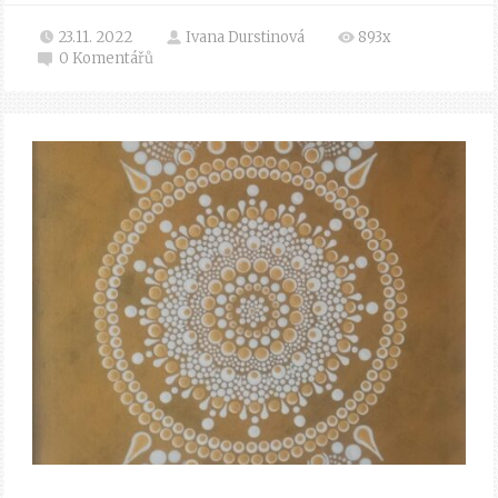
23.11. 2022
Ivana Durstinová
893x
0
Komentářů