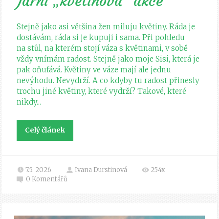
Jarní „květinová“ akce
Stejně jako asi většina žen miluju květiny. Ráda je
dostávám, ráda si je kupuji i sama. Při pohledu
na stůl, na kterém stojí váza s květinami, v sobě
vždy vnímám radost. Stejně jako moje Sisi, která je
pak oňufává. Květiny ve váze mají ale jednu
nevýhodu. Nevydrží. A co kdyby tu radost přinesly
trochu jiné květiny, které vydrží? Takové, které
nikdy...
Celý článek
7.5. 2026
Ivana Durstinová
254x
0
Komentářů