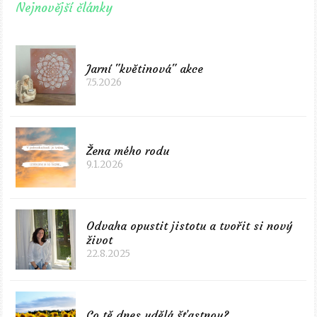
Nejnovější články
Jarní "květinová" akce
7.5.2026
Žena mého rodu
9.1.2026
Odvaha opustit jistotu a tvořit si nový
život
22.8.2025
Co tě dnes udělá šťastnou?