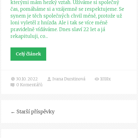
kterými mám hezký vztah. Užíváme si společný
čas, pomáháme si a vzájemně se respektujeme. Se
synem je těch společných chvil méně, protože už
loni vyletěl z hnízda. Ale i tak se více méně
pravidelně vídáváme. Dnes slaví 22 let a já
rekapituluji, co...
Celý článek
30.10. 2022
Ivana Durstinová
1018x
0
Komentářů
←
Starší příspěvky