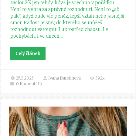
zasloužíš jen tehdy, když je všechno v pořádku.
Není to výhra za správné rozhodnutí. Není to „až
pak“, když bude víc peněz, lepší vztah nebo jasnější
směr. Radost je stav, do kterého se můžeš
rozhodnout vstoupit. I uprostřed chaosu. I v
pochybách. I ve dnech,...
Celý článek
25.7. 2025
Ivana Durstinová
392x
0
Komentářů