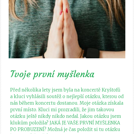
Tvoje první myšlenka
Před několika lety jsem byla na koncertě Kryštofů
a kluci vyhlásili soutěž o nejlepší otázku, kterou od
nás během koncertu dostanou. Moje otázka získala
první místo. Kluci mi prozradili, že jim takovou
otázku ještě nikdy nikdo nedal. Jakou otázku jsem
klukům položila? JAKÁ JE VAŠE PRVNÍ MYŠLENKA
PO PROBUZENÍ? Možná je čas položit si tu otázku