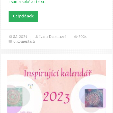
i sama sobě a třeba...
Celý článek
8.1. 2024
Ivana Durstinová
802x
0
Komentářů