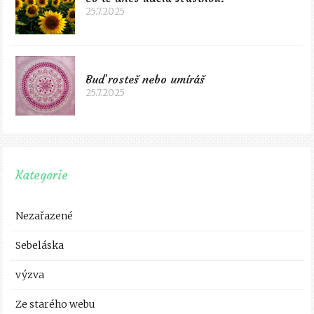
25.7.2025
Buď rosteš nebo umíráš
25.7.2025
Kategorie
Nezařazené
Sebeláska
výzva
Ze starého webu