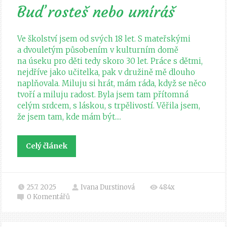
Buď rosteš nebo umíráš
Ve školství jsem od svých 18 let. S mateřskými
a dvouletým působením v kulturním domě
na úseku pro děti tedy skoro 30 let. Práce s dětmi,
nejdříve jako učitelka, pak v družině mě dlouho
naplňovala. Miluju si hrát, mám ráda, když se něco
tvoří a miluju radost. Byla jsem tam přítomná
celým srdcem, s láskou, s trpělivostí. Věřila jsem,
že jsem tam, kde mám být....
Celý článek
25.7. 2025
Ivana Durstinová
484x
0
Komentářů